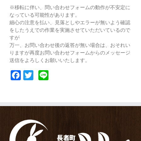
ま
※移転に伴い、問い合わせフォームの動作が不安定に
し
た
なっている可能性があります。
は
細心の注意を払い、見落としやエラーが無いよう確認
をしたうえでの作業を実施させていただいているので
すが
万一、お問い合わせ後の返答が無い場合は、おそれい
りますが再度お問い合わせフォームからのメッセージ
送信をよろしくお願いいたします。
Facebook
Twitter
Line