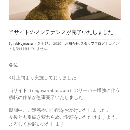
当サイトのメンテナンスが完了いたしました
当
By
rabbit_master
|
3月 27th, 2020
|
お知らせ
,
スタッフブログ
|
コメン
サ
トを受け付けていません。
イ
ト
各位
の
メ
ン
3月上旬より実施しておりました
テ
ナ
当サイト（nagoya-rabbit.com）のサーバー増強に伴う
ン
ス
移転の作業が無事完了いたしました。
が
完
期間中、ご迷惑やご心配をおかけいたしました。
了
今後とも引続き変わらぬご愛顧をいただけますよう、
い
た
よろしくお願いいたします。
し