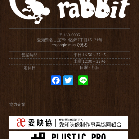
〒460-0003
愛知県名古屋市中区錦2丁目13−24号
⇒google mapで見る
平日 16:30～22:45
営業時間
土曜 12:00～22:45
日曜・祝日
定休日
Facebook
Twitter
Line
協力企業