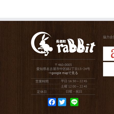
協力企
〒460-0003
愛知県名古屋市中区錦2丁目13−24号
⇒google mapで見る
平日 16:30～22:45
営業時間
土曜 12:00～22:45
日曜・祝日
定休日
Facebook
Twitter
Line