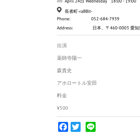
April 24日 Wednesday
18:00 - 19:00
長者町-raBBit-
Phone:
052-684-7939
Address:
日本、〒460-0003 
出演
薬師寺陽一
森貴史
アホロートル安田
料金
¥500
Facebook
Twitter
Line